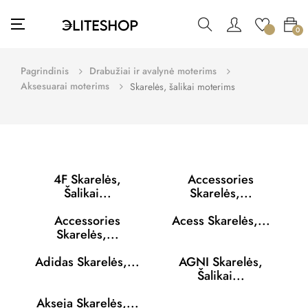
Toggle
☰
0
navigation
Pagrindinis
Drabužiai ir avalynė moterims
Aksesuarai moterims
Skarelės, šalikai moterims
4F Skarelės,
Accessories
Šalikai...
Skarelės,...
Accessories
Acess Skarelės,...
Skarelės,...
Adidas Skarelės,...
AGNI Skarelės,
Šalikai...
Akseja Skarelės,...