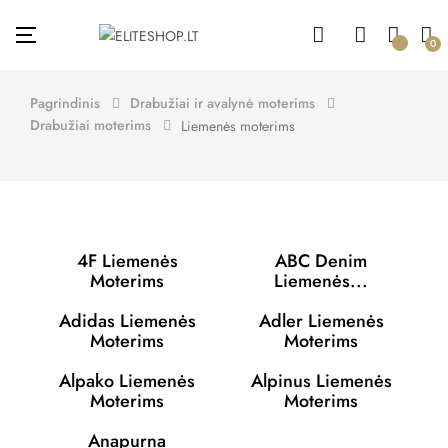
Toggle
☰
0
navigation
Pagrindinis
Drabužiai ir avalynė moterims
Drabužiai moterims
Liemenės moterims
4F Liemenės
ABC Denim
Moterims
Liemenės...
Adidas Liemenės
Adler Liemenės
Moterims
Moterims
Alpako Liemenės
Alpinus Liemenės
Moterims
Moterims
Anapurna