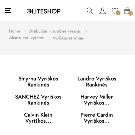
Toggle
☰
0
navigation
Home
Drabužiai ir avalynė vyrams
Aksesuarai vyrams
Vyriškos rankinės
Smyrna Vyriškos
Landro Vyriškos
Rankinės
Rankinės
SANCHEZ Vyriškos
Harvey Miller
Rankinės
Vyriškos...
Calvin Klein
Pierre Cardin
Vyriškos...
Vyriškos...