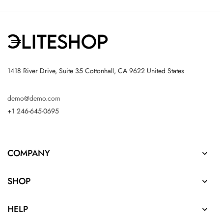
1418 River Drive, Suite 35 Cottonhall, CA 9622 United States
demo@demo.com
+1 246-645-0695
COMPANY

SHOP

HELP
