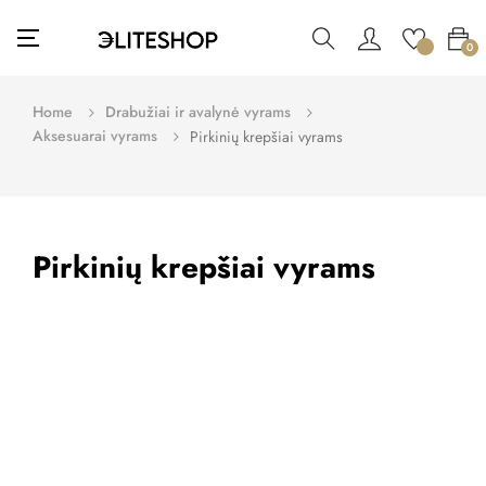
Toggle
☰
0
navigation
Home
Drabužiai ir avalynė vyrams
Aksesuarai vyrams
Pirkinių krepšiai vyrams
Pirkinių krepšiai vyrams