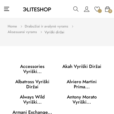
Toggle
☰
0
navigation
Home
Drabužiai ir avalynė vyrams
Aksesuarai vyrams
Vyriški diržai
Accessories
Akah Vyriški Diržai
Vyriški...
Albatross Vyriški
Alviero Martini
Diržai
Prima...
Always Wild
Antony Morato
Vyriški...
Vyriški...
Armani Exchange...