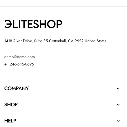
1418 River Drive, Suite 35 Cottonhall, CA 9622 United States
demo@demo.com
+1 246-645-0695
COMPANY

SHOP

HELP
