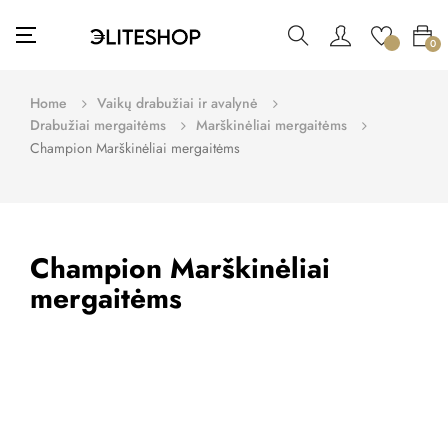
Toggle
☰
0
navigation
Home
Vaikų drabužiai ir avalynė
Drabužiai mergaitėms
Marškinėliai mergaitėms
Champion Marškinėliai mergaitėms
Champion Marškinėliai
mergaitėms